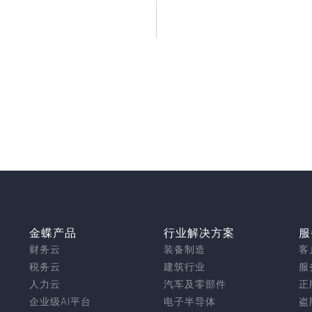
金蝶产品
行业解决方案
服
财务云
装备制造
客
税务云
建筑行业
服
人力云
汽车及零部件
正
企业级AI平台
电子半导体
盗