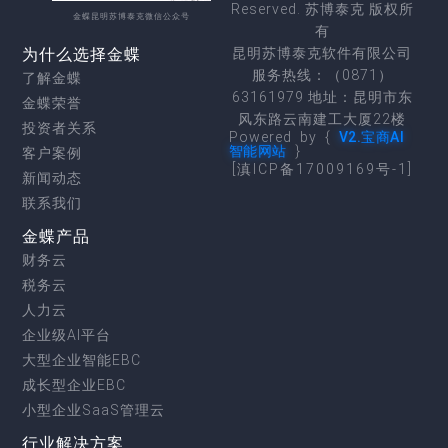
Reserved. 苏博泰克 版权所
金蝶昆明苏博泰克微信公众号
有
为什么选择金蝶
昆明苏博泰克软件有限公司
服务热线：（0871）
了解金蝶
63161979 地址：昆明市东
金蝶荣誉
风东路云南建工大厦22楼
投资者关系
Powered by {
V2.宝商AI
智能网站
}
客户案例
[滇ICP备17009169号-1]
新闻动态
联系我们
金蝶产品
财务云
税务云
人力云
企业级AI平台
大型企业智能EBC
成长型企业EBC
小型企业SaaS管理云
行业解决方案