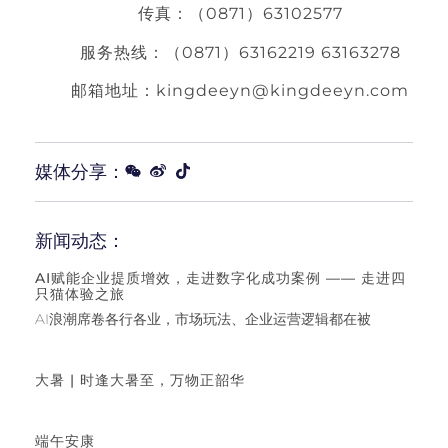
传真：（0871）63102577
服务热线：（0871）63162219 63163278
邮箱地址：kingdeeyn@kingdeeyn.com
媒体分享：
新闻动态：
AI赋能企业提质增效，走进数字化成功案例 —— 走进四
只猫体验之旅
AI浪潮席卷各行各业，市场玩法、企业运营逻辑都在被
大暑 | 时逢大暑至，万物正韶华
端午安康