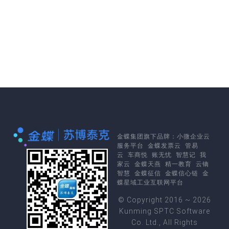
金蝶集团
旗下品牌：
小微企业云
服务平台
金蝶发票云
管易
云
车商悦
账无忧
智慧记
我
家云
金蝶天燕
精一教育
云镝
智慧
金蝶征信
金蝶信心链
金
蝶星域工业互联网平台
© Copyright 2016 ~ 2026
Kunming SPTC Software
Co. Ltd., All Rights