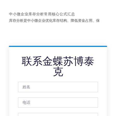
中小微企业库存分析常用核心公式汇总
库存分析是中小微企业优化库存结构、降低资金占用、保
联系金蝶苏博泰
克