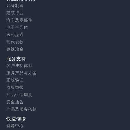
装备制造
建筑行业
汽车及零部件
电子半导体
医药流通
现代农牧
钢铁冶金
服务支持
客户成功体系
服务产品与方案
正版验证
盗版举报
产品生命周期
安全通告
产品及服务条款
快速链接
资源中心