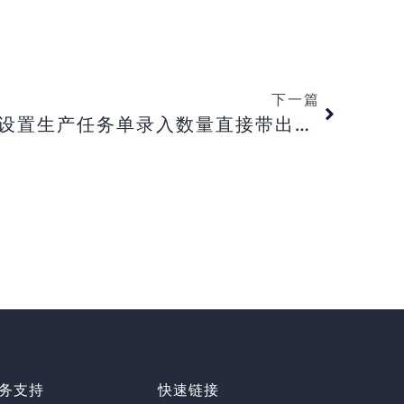
下一篇
【旗舰版】旗舰版如何设置生产任务单录入数量直接带出来完工超收比例？【专业版】专业版生产任务单序时簿如何实现一张单据只显示一行单据编号。【标准／ 迷你版】标准／ 迷你版常用摘要修改和添加如何操作？
务支持
快速链接