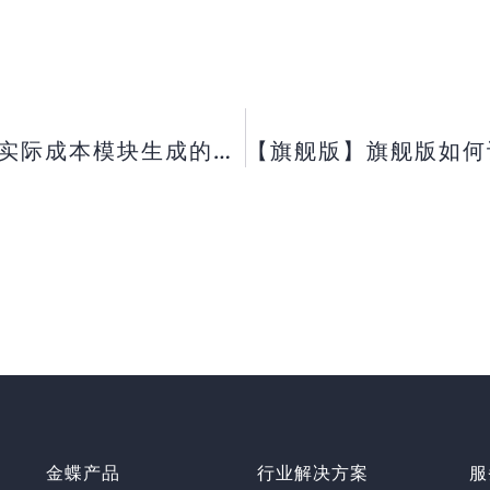
【旗舰版】旗舰版产品入库单是通过实际成本模块生成的凭证， 怎么查到源单是哪一张单据？【专业版】专业版引出文件提示文档未保存？【标准版】标准版如何补提以前期间的折旧？
金蝶产品
行业解决方案
服