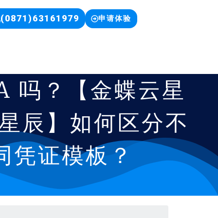
(0871)63161979
申请体验
A 吗？【金蝶云星
星辰】如何区分不
同凭证模板？