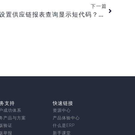
下一篇
【旗舰版】旗舰版如何设置供应链报表查询显示短代码？【专业版】专业版若删除了一张业务单据， 重新制作想做同样的业务编号？【标准/ 迷你版】标准/ 迷你版为何科目余额表只能查询当期数据？
务支持
快速链接
户成功体系
资源中心
务产品与方案
产品体验中心
版验证
什么是ERP
版举报
新手课堂