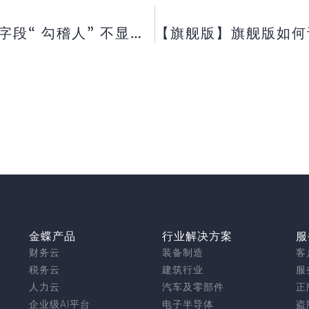
【旗舰版】旗舰版销售发票单据表尾字段“ 勾稽人” 不显示的几种原因？【专业版】专业版物料收发明细表内存在无数量有金额结存？【标准/ 迷你版】标准／ 迷你版凭证打印预览出现两条虚线？
金蝶产品
行业解决方案
服
财务云
装备制造
客
税务云
建筑行业
服
人力云
汽车及零部件
正
企业级AI平台
电子半导体
盗