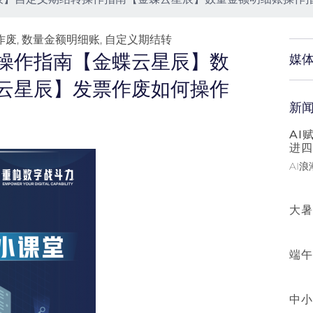
作废
,
数量金额明细账
,
自定义期结转
操作指南【金蝶云星辰】数
媒
云星辰】发票作废如何操作
新
AI
进四
AI
大暑
端午
中小