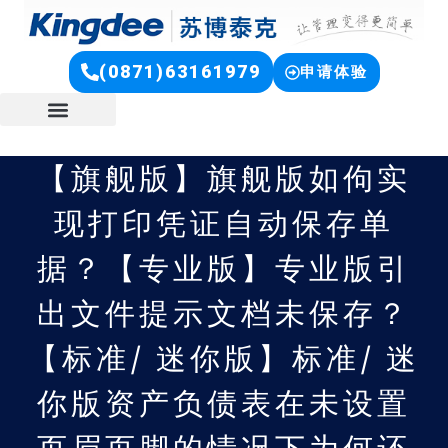
(0871)63161979
申请体验
【旗舰版】旗舰版如佝实
现打印凭证自动保存单
据？【专业版】专业版引
出文件提示文档未保存？
【标准/ 迷你版】标准/ 迷
你版资产负债表在未设置