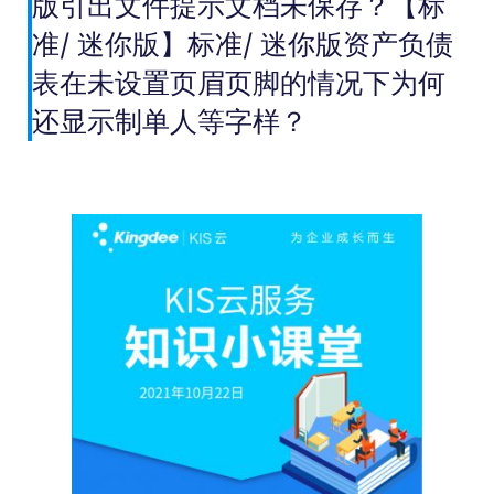
版引出文件提示文档未保存？【标
准/ 迷你版】标准/ 迷你版资产负债
表在未设置页眉页脚的情况下为何
还显示制单人等字样？