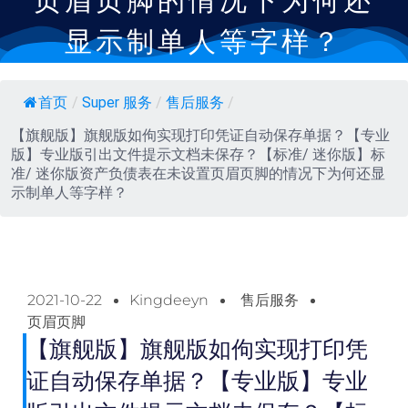
页眉页脚的情况下为何还
显示制单人等字样？
首页
/
Super 服务
/
售后服务
/
【旗舰版】旗舰版如佝实现打印凭证自动保存单据？【专业
版】专业版引出文件提示文档未保存？【标准/ 迷你版】标
准/ 迷你版资产负债表在未设置页眉页脚的情况下为何还显
示制单人等字样？
2021-10-22
Kingdeeyn
售后服务
页眉页脚
【旗舰版】旗舰版如佝实现打印凭
证自动保存单据？【专业版】专业