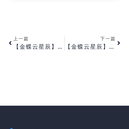
上一篇
下一篇
【金蝶云星辰】开具的电票要怎么交付给购货方？【金蝶云星辰】利润表无数据是什么原因？【金蝶云星辰】为什么单据上有“物流信息”， 但是找不到填“交货方式”的入口？
【金蝶云星辰】星辰移动端拜访轨迹跟进日报功能介绍【金蝶云星辰】第三方导入， 提示科目导入失败， 未知错误但是详情里没有具体错误信息【金蝶云星辰】修改出纳登账方式提示： 请确保与总账为同一期间， 是什么意思