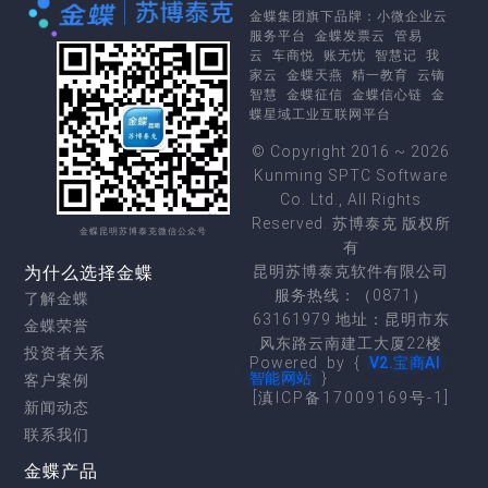
金蝶集团
旗下品牌：
小微企业云
服务平台
金蝶发票云
管易
云
车商悦
账无忧
智慧记
我
家云
金蝶天燕
精一教育
云镝
智慧
金蝶征信
金蝶信心链
金
蝶星域工业互联网平台
© Copyright 2016 ~ 2026
Kunming SPTC Software
Co. Ltd., All Rights
Reserved. 苏博泰克 版权所
金蝶昆明苏博泰克微信公众号
有
为什么选择金蝶
昆明苏博泰克软件有限公司
服务热线：（0871）
了解金蝶
63161979 地址：昆明市东
金蝶荣誉
风东路云南建工大厦22楼
投资者关系
Powered by {
V2.宝商AI
智能网站
}
客户案例
[滇ICP备17009169号-1]
新闻动态
联系我们
金蝶产品