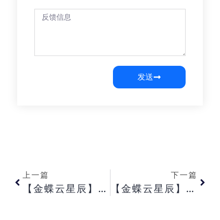
发送
上一篇
下一篇
【金蝶云星辰】精斗云APP(金蝶云． 星辰） 分享单据里的模板如何修改呢？【金蝶云星辰】后台成本核算有问题该如何检查？【金蝶云星辰】零售出单单异常表提示“ 拆分库存不足” 是什么意思？
【金蝶云星辰】零售单因为各种原因结存失败， 问题处理后， 多久可以再次结存？【金蝶云星辰】零售退货单结存时为何提示“ 可用库存不足” ， 退货不是应该增加库存吗？【金蝶云星辰】零售开单以后是只能退货不能删除吗？