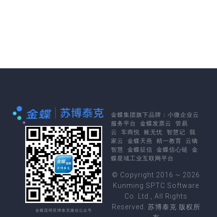
金蝶集团
旗下品牌：
小微企业云
服务平台
金蝶发票云
管易
云
车商悦
账无忧
智慧记
我
家云
金蝶天燕
精一教育
云镝
智慧
金蝶征信
金蝶信心链
金
蝶星域工业互联网平台
© Copyright 2016 ~ 2026
Kunming SPTC Software
Co. Ltd., All Rights
Reserved. 苏博泰克 版权所
金蝶昆明苏博泰克微信公众号