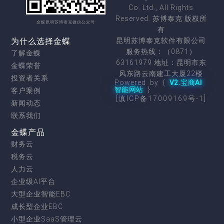
Co. Ltd., All Rights
Reserved. 苏博泰克 版权所
金蝶昆明苏博泰克微信公众号
有
为什么选择金蝶
昆明苏博泰克软件有限公司
服务热线：（0871）
了解金蝶
63161979 地址：昆明市东
金蝶荣誉
风东路云南建工大厦22楼
投资者关系
Powered by {
V2.宝商AI
智能网站
}
客户案例
[滇ICP备17009169号-1]
新闻动态
联系我们
金蝶产品
财务云
税务云
人力云
企业级AI平台
大型企业智能EBC
成长型企业EBC
小型企业SaaS管理云