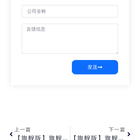
发送
上一篇
下一篇
【旗舰版】旗舰版生产投料单上面的标准用量是如何反写的？【专业版】专业版即时库存如何查询启用批号物料的库存数据？【标准/ 迷你版】标准/ 迷你版明细账时如何设置不显示对方科目？
【旗舰版】旗舰版销售出库单上可以携带网上订单上的运费吗？【专业版】专业版如何限制出纳与总账对账不等不允许结账？【标准/ 迷你版】标准/ 迷你版打印凭证如何实现底部不显示记账人与审核人？