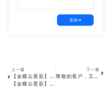
发送
上一篇
下一篇
【金蝶云星辰】后台门店收款方式设置了“ 赊账” ， 为什么POS 结算界面不显示， 是什么原因？
尊敬的客户，又相伴一年！ 春节服务不打烊，苏博泰克为您守护 63161979
【金蝶云星辰】后台不同门店设置了不同的收款方式， 门店收的款是放在门店自己的账户吗， POS收款一般多久可以到指定账户？