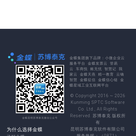
金蝶集团
旗下品牌：
小微企业云
服务平台
金蝶发票云
管易
云
车商悦
账无忧
智慧记
我
家云
金蝶天燕
精一教育
云镝
智慧
金蝶征信
金蝶信心链
金
蝶星域工业互联网平台
© Copyright 2016 ~ 2026
Kunming SPTC Software
Co. Ltd., All Rights
Reserved. 苏博泰克 版权所
金蝶昆明苏博泰克微信公众号
有
为什么选择金蝶
昆明苏博泰克软件有限公司
服务热线：（0871）