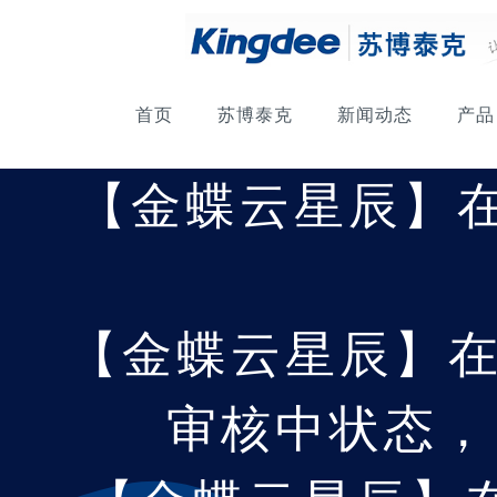
首页
苏博泰克
新闻动态
产品
【金蝶云星辰】在
【金蝶云星辰】在
审核中状态，