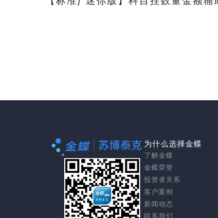
【标准/ 迷你版】科目挂数量金额辅助核算单价计算方法
为什么选择金蝶
了解金蝶
金蝶荣誉
投资者关系
客户案例
新闻动态
联系我们