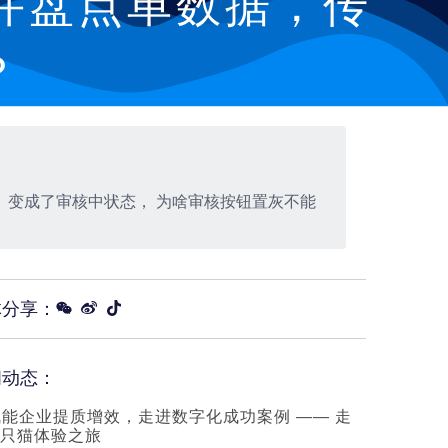
合并盘点单数据，传
？
， 变成了审核中状态， 为啥审核按钮置灰不能
体分享：
闻动态：
赋能企业提质增效，走进数字化成功案例 —— 走
只猫体验之旅