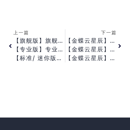
上一篇
下一篇
【旗舰版】旗舰版V7.0误增三级科目， 是否可以删除？
【金蝶云星辰】生成凭证向导界面， 为什么不显示其他支出单？
【专业版】专业版生产任务单变更按钮为灰色？
【金蝶云星辰】为什么自定义报表设置单元格格式不生效？
【标准/ 迷你版】标准/ 迷你版为什么备份账套的时候无法选择备份到云盘？
【金蝶云星辰】零售客户收款单上显示的应收款余额为什么和应收账款明细表查询到的余额不一致？