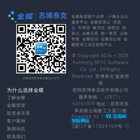
金蝶集团
旗下品牌：
小微企业云
服务平台
金蝶发票云
管易
云
车商悦
账无忧
智慧记
我
家云
金蝶天燕
精一教育
云镝
智慧
金蝶征信
金蝶信心链
金
蝶星域工业互联网平台
© Copyright 2016 ~ 2026
Kunming SPTC Software
Co. Ltd., All Rights
Reserved. 苏博泰克 版权所
金蝶昆明苏博泰克微信公众号
有
为什么选择金蝶
昆明苏博泰克软件有限公司
服务热线：（0871）
了解金蝶
63161979 地址：昆明市东
金蝶荣誉
风东路云南建工大厦22楼
投资者关系
Powered by {
V2.宝商AI
智能网站
}
客户案例
[滇ICP备17009169号-1]
新闻动态
联系我们