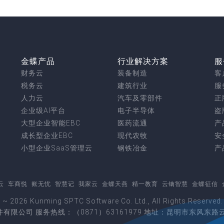
金蝶产品
行业解决方案
服
财务云
装备制造
客
税务云
建筑行业
服
人力云
汽车及零部件
正
企业级AI平台
电子半导体
盗
大型企业智能EBC
医药流通
产
成长型企业EBC
现代农牧
安
小型企业SaaS管理云
钢铁冶金
产
云
车商悦
账无忧
智慧记
我家云
金蝶天燕
精一教育
云镝智慧
金蝶征信
6 ~ 2026 Kunming SPTC Software Co. Ltd., All Rights Res
有限公司 服务热线：（0871）63161979 地址：昆明市东风东路