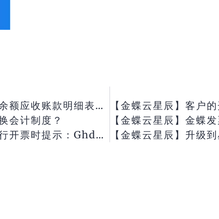
【金蝶云星辰】为什么客户初始数据余额应收账款明细表的期初余额对不上？
换会计制度？
【金蝶云星辰】金蝶发票云（ 税采
sbh:参数错误， 是什么原因？
【金蝶云星辰】升级到星