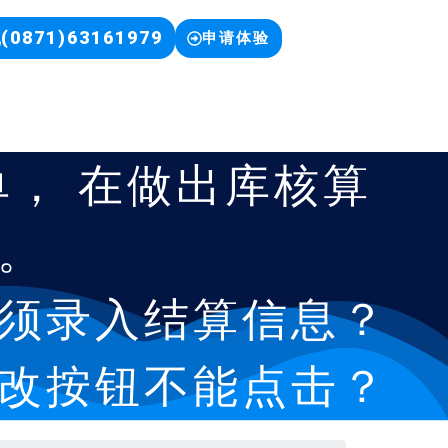
(0871)63161979
申请体验
， 在做出库核算
。
须录入结算信息？
改按钮不能点击？