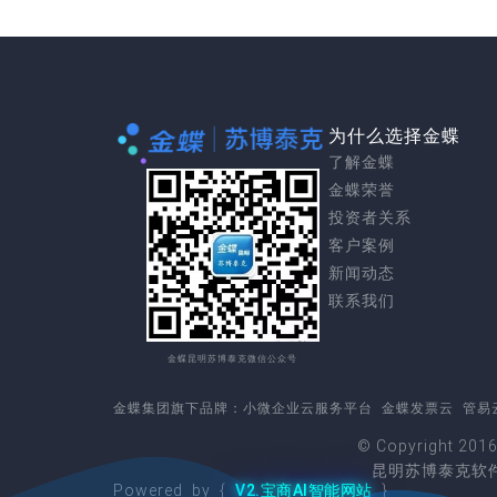
为什么选择金蝶
了解金蝶
金蝶荣誉
投资者关系
客户案例
新闻动态
联系我们
金蝶昆明苏博泰克微信公众号
金蝶集团
旗下品牌：
小微企业云服务平台
金蝶发票云
管易
© Copyright 201
昆明苏博泰克软件
Powered by {
V2.宝商AI智能网站
}