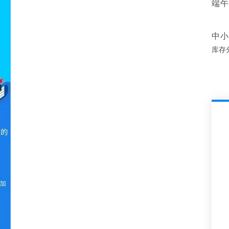
端午
中小
库存