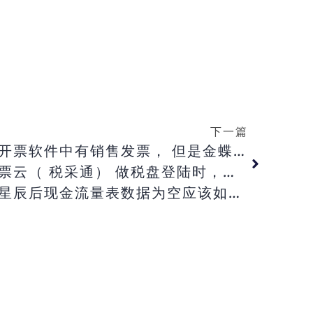
下一篇
【金蝶云星辰】客户的开票软件中有销售发票， 但是金蝶发票助手却采集不到发票？
通） 做税盘登陆时，密码一直提示不正确是什么原因？
辰后现金流量表数据为空应该如何处理？