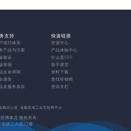
务支持
快速链接
户成功体系
资源中心
务产品与方案
产品体验中心
版验证
什么是ERP
版举报
新手课堂
品生命周期
资料下载
全通告
查找经销商
品及服务条款
资讯专栏
金蝶信心链
金蝶星域工业互联网平台
erved. 苏博泰克 版权所有
云南建工大厦22楼