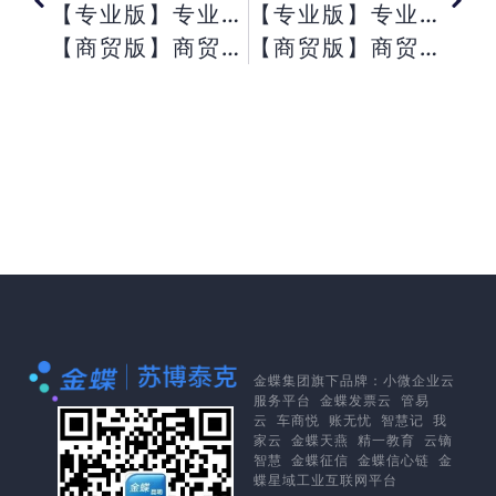
【专业版】专业版固定资产可以控制审核后才能生成凭证么？
【专业版】专业版科目余额表显示为空， 只能看到表格，打印预览也只能看到表格？
【商贸版】商贸系列已录入采购订单和购货单， 为何采购订单执行情况表没有相关记录？
【商贸版】商贸版应收账款科目禁用按钮灰显， 无法禁用。
金蝶集团
旗下品牌：
小微企业云
服务平台
金蝶发票云
管易
云
车商悦
账无忧
智慧记
我
家云
金蝶天燕
精一教育
云镝
智慧
金蝶征信
金蝶信心链
金
蝶星域工业互联网平台