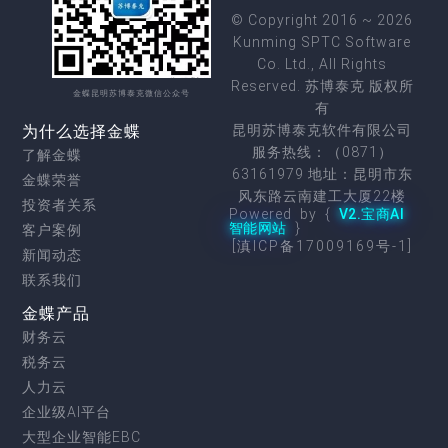
© Copyright 2016 ~ 2026
Kunming SPTC Software
Co. Ltd., All Rights
Reserved. 苏博泰克 版权所
金蝶昆明苏博泰克微信公众号
有
为什么选择金蝶
昆明苏博泰克软件有限公司
服务热线：（0871）
了解金蝶
63161979 地址：昆明市东
金蝶荣誉
风东路云南建工大厦22楼
投资者关系
Powered by {
V2.宝商AI
智能网站
}
客户案例
[滇ICP备17009169号-1]
新闻动态
联系我们
金蝶产品
财务云
税务云
人力云
企业级AI平台
大型企业智能EBC