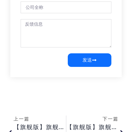
发送
上一篇
下一篇
【旗舰版】旗舰版属性窗口中功能控制中“ 导出字段模板” 有何作用？
【旗舰版】旗舰版BOS 新单多级审核， 如何查询哪些用户已经审核？