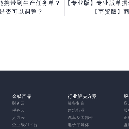
不能携带到生产任务单？
【专业版】专业版单据套打， 单
是否可以调整？
【商贸版】
金蝶产品
行业解决方案
服
财务云
装备制造
客
税务云
建筑行业
服
人力云
汽车及零部件
正
企业级AI平台
电子半导体
盗