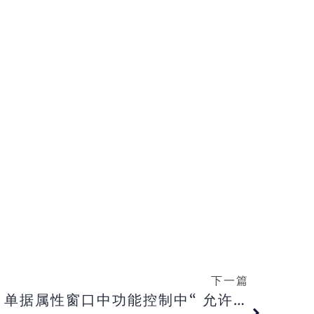
下一篇
【旗舰版】旗舰版BOS 单据属性窗口中功能控制中“ 允许多选” 有何作用？