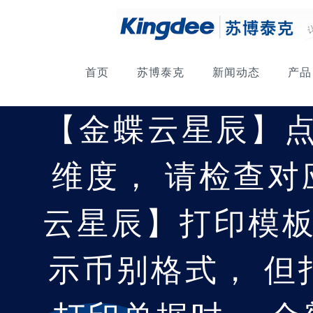
首页
苏博泰克
新闻动态
产品
【金蝶云星辰】点
维度， 请检查对
云星辰】打印模板
示币别格式， 但