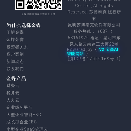
Co. Ltd., All Rights
Reserved. 苏博泰克 版权所
金蝶昆明苏博泰克微信公众号
有
为什么选择金蝶
昆明苏博泰克软件有限公司
服务热线：（0871）
了解金蝶
63161979 地址：昆明市东
金蝶荣誉
风东路云南建工大厦22楼
投资者关系
Powered by {
V2.宝商AI
智能网站
}
客户案例
[滇ICP备17009169号-1]
新闻动态
联系我们
金蝶产品
财务云
税务云
人力云
企业级AI平台
大型企业智能EBC
成长型企业EBC
小型企业SaaS管理云