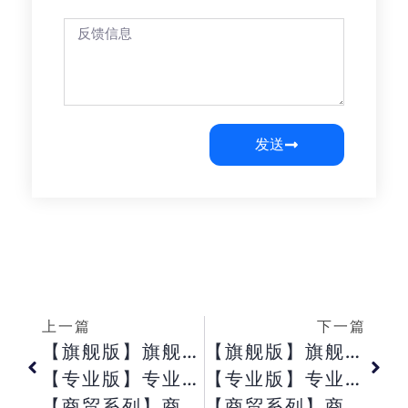
发送
上一篇
下一篇
【旗舰版】旗舰版非套打打印外购入库单采用节纸打印模式如何调整单据与单据之间的距离？
【旗舰版】旗舰版外购入库单上F7 选物料提示没有权限？
【专业版】专业版销售出库单上无法显示成本字段？
【专业版】专业版销售订单如何反关闭？
【商贸系列】商贸系列销售单里驳回原因如何填写？
【商贸系列】商贸系列驳回状态的销售单如何修改？