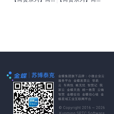
金蝶集团
旗下品牌：
小微企业云
服务平台
金蝶发票云
管易
云
车商悦
账无忧
智慧记
我
家云
金蝶天燕
精一教育
云镝
智慧
金蝶征信
金蝶信心链
金
蝶星域工业互联网平台
© Copyright 2016 ~ 2026
Kunming SPTC Software