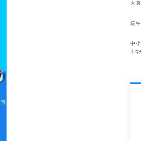
大暑
端午
中小
库存