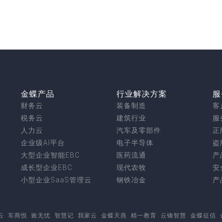
金蝶产品
行业解决方案
服
财务云
装备制造
客
税务云
建筑行业
服
人力云
汽车及零部件
正
企业级AI平台
电子半导体
盗
大型企业智能EBC
医药流通
产
成长型企业EBC
现代农牧
安
小型企业SaaS管理云
钢铁冶金
产
云
车商悦
账无忧
智慧记
我家云
金蝶天燕
精一教育
云镝智慧
金蝶征信