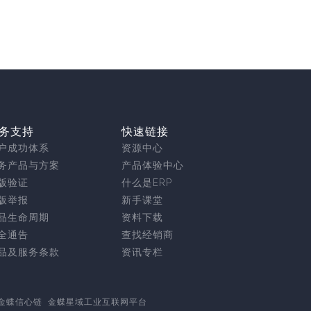
务支持
快速链接
户成功体系
资源中心
务产品与方案
产品体验中心
版验证
什么是ERP
版举报
新手课堂
品生命周期
资料下载
全通告
查找经销商
品及服务条款
资讯专栏
金蝶信心链
金蝶星域工业互联网平台