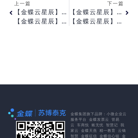
上一篇
下一篇
【金蝶云星辰】导入会计凭证提示:本位币金额为零，无法导入?
【金蝶云星辰】导出的销货单记录明细怎么没有客户地址详细信息?
【金蝶云星辰】审核凭证，如何操作?
【金蝶云星辰】销售订单记录可以根据商品查询吗?
金蝶集团
旗下品牌：
小微企业云
服务平台
金蝶发票云
管易
云
车商悦
账无忧
智慧记
我
家云
金蝶天燕
精一教育
云镝
智慧
金蝶征信
金蝶信心链
金