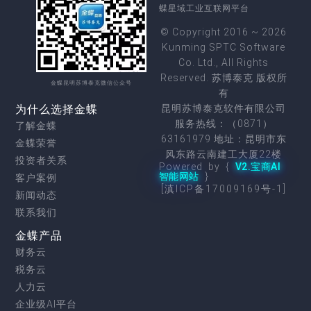
蝶星域工业互联网平台
© Copyright 2016 ~ 2026
Kunming SPTC Software
Co. Ltd., All Rights
Reserved. 苏博泰克 版权所
金蝶昆明苏博泰克微信公众号
有
为什么选择金蝶
昆明苏博泰克软件有限公司
服务热线：（0871）
了解金蝶
63161979 地址：昆明市东
金蝶荣誉
风东路云南建工大厦22楼
投资者关系
Powered by {
V2.宝商AI
智能网站
}
客户案例
[滇ICP备17009169号-1]
新闻动态
联系我们
金蝶产品
财务云
税务云
人力云
企业级AI平台