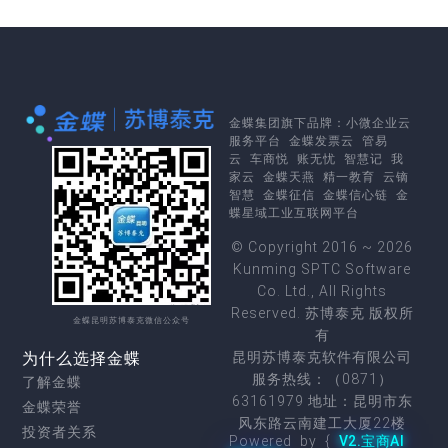
金蝶集团
旗下品牌：
小微企业云
服务平台
金蝶发票云
管易
云
车商悦
账无忧
智慧记
我
家云
金蝶天燕
精一教育
云镝
智慧
金蝶征信
金蝶信心链
金
蝶星域工业互联网平台
© Copyright 2016 ~ 2026
Kunming SPTC Software
Co. Ltd., All Rights
Reserved. 苏博泰克 版权所
金蝶昆明苏博泰克微信公众号
有
为什么选择金蝶
昆明苏博泰克软件有限公司
服务热线：（0871）
了解金蝶
63161979 地址：昆明市东
金蝶荣誉
风东路云南建工大厦22楼
投资者关系
Powered by {
V2.宝商AI