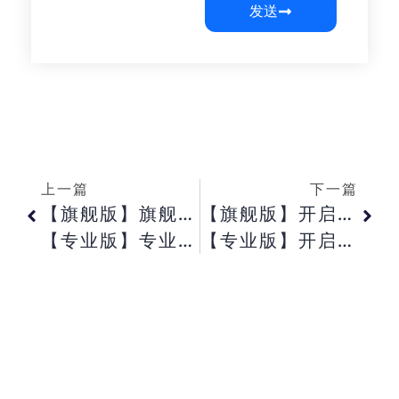
发送
上一篇
下一篇
【旗舰版】旗舰版审核仓库调拨单提示该用户没有多级审核的权限?
【旗舰版】开启审核功能，如何操作?
【专业版】专业版如何设置将当期所有业务单据生成一张汇总凭证?
【专业版】开启单据税率，如何操作?