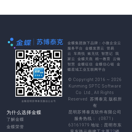
金蝶集团
旗下品牌：
小微企业云
服务平台
金蝶发票云
管易
云
车商悦
账无忧
智慧记
我
家云
金蝶天燕
精一教育
云镝
智慧
金蝶征信
金蝶信心链
金
蝶星域工业互联网平台
© Copyright 2016 ~ 2026
Kunming SPTC Software
Co. Ltd., All Rights
Reserved. 苏博泰克 版权所
金蝶昆明苏博泰克微信公众号
有
为什么选择金蝶
昆明苏博泰克软件有限公司
服务热线：（0871）
了解金蝶
63161979 地址：昆明市东
金蝶荣誉
风东路云南建工大厦22楼