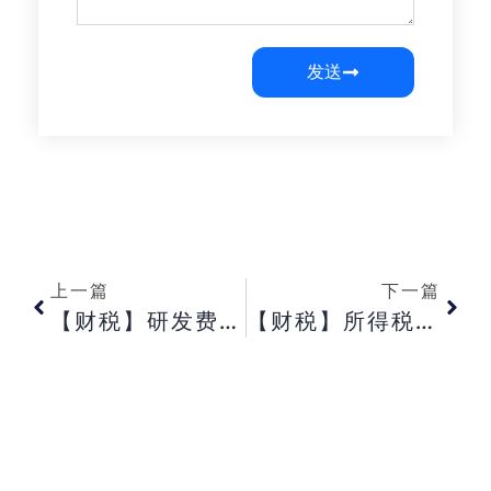
发送
上一篇
下一篇
【财税】研发费用加计扣除导致的税会差异是什么差异吗?
【财税】所得税季报时成本票多于收入要交税吗?