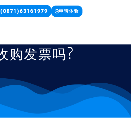
(0871)63161979
申请体验
收购发票吗?