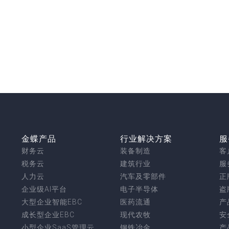
金蝶产品
行业解决方案
服
财务云
装备制造
客
税务云
建筑行业
服
人力云
汽车及零部件
正
企业级AI平台
电子半导体
盗
大型企业智能EBC
医药流通
产
成长型企业EBC
现代农牧
安
小型企业SaaS管理云
钢铁冶金
产