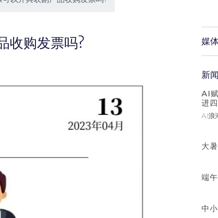
品收购发票吗?
媒
新
AI
进四
AI
大暑
端午
中小