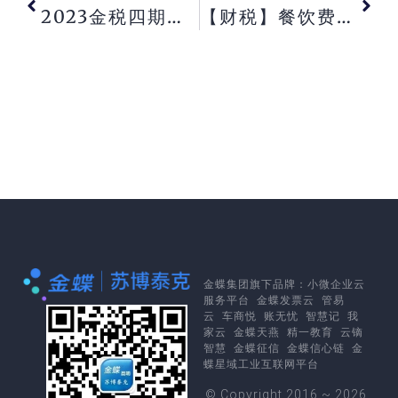
2023金税四期下企业票税管理风险及落地指引
【财税】餐饮费能用手撕定额发票报吗?
金蝶集团
旗下品牌：
小微企业云
服务平台
金蝶发票云
管易
云
车商悦
账无忧
智慧记
我
家云
金蝶天燕
精一教育
云镝
智慧
金蝶征信
金蝶信心链
金
蝶星域工业互联网平台
© Copyright 2016 ~ 2026