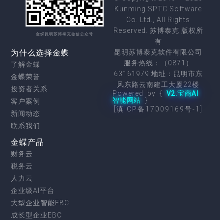
Kunming SPTC Software
Co. Ltd., All Rights
Reserved. 苏博泰克 版权所
金蝶昆明苏博泰克微信公众号
有
为什么选择金蝶
昆明苏博泰克软件有限公司
服务热线：（0871）
了解金蝶
63161979 地址：昆明市东
金蝶荣誉
风东路云南建工大厦22楼
投资者关系
Powered by {
V2.宝商AI
智能网站
}
客户案例
[滇ICP备17009169号-1]
新闻动态
联系我们
金蝶产品
财务云
税务云
人力云
企业级AI平台
大型企业智能EBC
成长型企业EBC