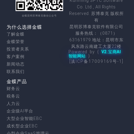
Kunming SPTC Software
Co. Ltd., All Rights
Reserved. 苏博泰克 版权所
金蝶昆明苏博泰克微信公众号
有
为什么选择金蝶
昆明苏博泰克软件有限公司
服务热线：（0871）
了解金蝶
63161979 地址：昆明市东
金蝶荣誉
风东路云南建工大厦22楼
投资者关系
Powered by {
V2.宝商AI
智能网站
}
客户案例
[滇ICP备17009169号-1]
新闻动态
联系我们
金蝶产品
财务云
税务云
人力云
企业级AI平台
大型企业智能EBC
成长型企业EBC
小型企业SaaS管理云