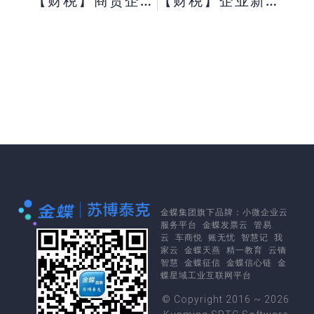
【财税】商贸企业销售香肠的税率是13%吗?
【财税】企业新员工入场培训的费用可以进安全费用吗?
金蝶集团
旗下品牌：
小微企业云
服务平台
金蝶发票云
管易
云
车商悦
账无忧
智慧记
我
家云
金蝶天燕
精一教育
云镝
智慧
金蝶征信
金蝶信心链
金
蝶星域工业互联网平台
© Copyright 2016 ~ 2026