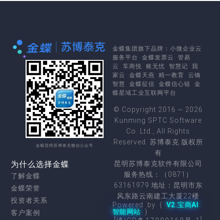
金蝶集团
旗下品牌：
小微企业云
服务平台
金蝶发票云
管易
云
车商悦
账无忧
智慧记
我
家云
金蝶天燕
精一教育
云镝
智慧
金蝶征信
金蝶信心链
金
蝶星域工业互联网平台
© Copyright 2016 ~ 2026
Kunming SPTC Software
Co. Ltd., All Rights
Reserved. 苏博泰克 版权所
金蝶昆明苏博泰克微信公众号
有
为什么选择金蝶
昆明苏博泰克软件有限公司
服务热线：（0871）
了解金蝶
63161979 地址：昆明市东
金蝶荣誉
风东路云南建工大厦22楼
投资者关系
Powered by {
V2.宝商AI
智能网站
}
客户案例