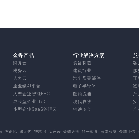
金蝶产品
行业解决方案
服
财务云
装备制造
客
税务云
建筑行业
服
人力云
汽车及零部件
正
企业级AI平台
电子半导体
盗
大型企业智能EBC
医药流通
产
成长型企业EBC
现代农牧
安
小型企业SaaS管理云
钢铁冶金
产
云
车商悦
账无忧
智慧记
我家云
金蝶天燕
精一教育
云镝智慧
金蝶征信