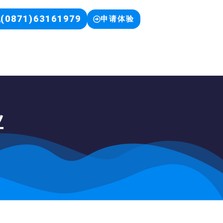
(0871)63161979
申请体验
业