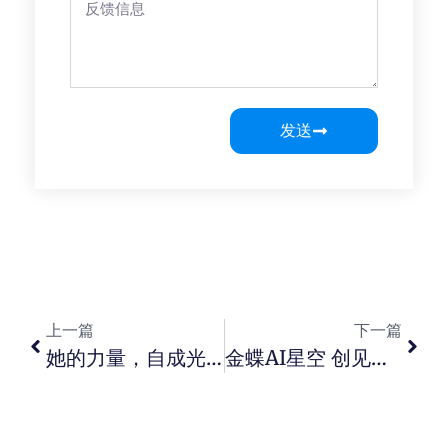
发送
上一篇
下一篇
她的力量，自成光芒｜苏博泰克 & 泰茂科技致敬每一位巾帼奋斗者
金蝶AI星空 创见者城市峰会 — 昆明站圆满落幕!