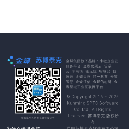
金蝶集团
旗下品牌：
小微企业云
服务平台
金蝶发票云
管易
云
车商悦
账无忧
智慧记
我
家云
金蝶天燕
精一教育
云镝
智慧
金蝶征信
金蝶信心链
金
蝶星域工业互联网平台
© Copyright 2016 ~ 2026
Kunming SPTC Software
Co. Ltd., All Rights
Reserved. 苏博泰克 版权所
金蝶昆明苏博泰克微信公众号
有
为什么选择金蝶
昆明苏博泰克软件有限公司