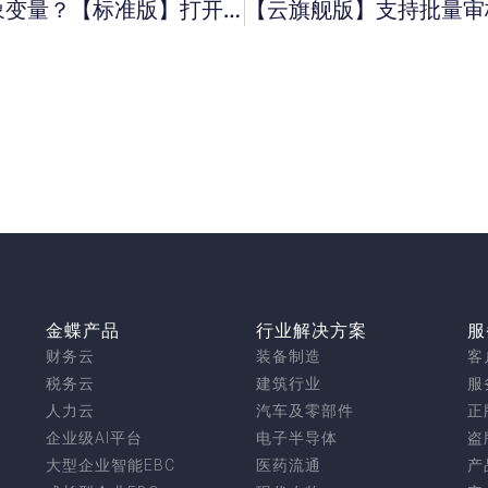
【旗舰版】采购订单引入提示未设置对象变量？【标准版】打开标准版加密服务器提示已有服务器正在运行， 不能再运行KISserver 服务器？【商贸版】升级到旗舰版， 期间怎么确认？
金蝶产品
行业解决方案
服
财务云
装备制造
客
税务云
建筑行业
服
人力云
汽车及零部件
正
企业级AI平台
电子半导体
盗
大型企业智能EBC
医药流通
产