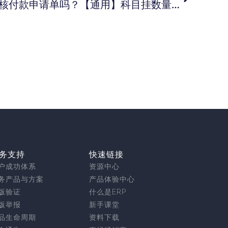
【云旗舰版】支持批量审核付款申请单吗？【通用】科目挂数量金额辅助核算单价计算方法默认为加权平均， 可以修改吗？【商贸系列】凭证保存后没有跳到下一张新增空白凭证界面？
务支持
快速链接
户成功体系
资源中心
务产品与方案
产品体验中心
版验证
什么是ERP
版举报
新手课堂
品生命周期
资料下载