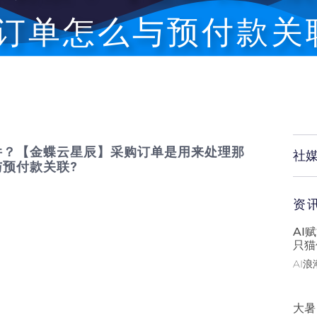
订单怎么与预付款关
件？【金蝶云星辰】采购订单是用来处理那
社
预付款关联?
资
AI
只猫
AI
大暑