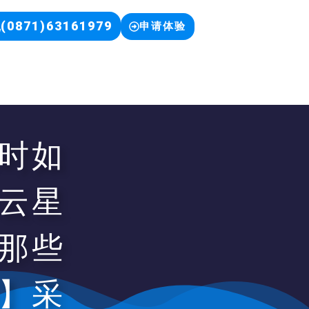
(0871)63161979
申请体验
时如
云星
那些
】采