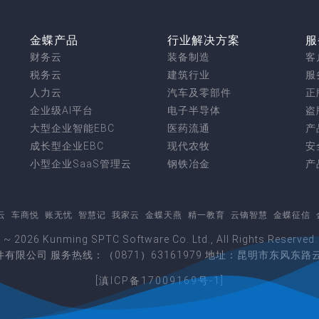
金蝶产品
行业解决方案
服
财务云
装备制造
客
税务云
建筑行业
服
人力云
汽车及零部件
正
企业级AI平台
电子半导体
盗
大型企业智能EBC
医药流通
产
成长型企业EBC
现代农牧
安
小型企业SaaS管理云
钢铁冶金
产
云
车商悦
账无忧
智慧记
我家云
金蝶天燕
精一教育
云镝智慧
金蝶征信
6 ~ 2026 Kunming SPTC Software Co. Ltd., All Rights Res
有限公司 服务热线：（0871）63161979 地址：昆明市东风东路
[滇ICP备17009169号-1]