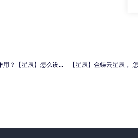
【星辰】金蝶云星辰， 结账功能有什么作用？【星辰】怎么设供应商商品编码？ 【星辰】如何新增辅助组？