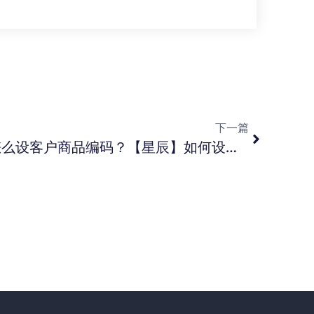
下一篇
【星辰】金蝶云星辰， 怎么设客户商品编码？【星辰】如何设置价格取数优先级？ 【星辰】怎么添加客户让订货客户直接用手机号登录使用？