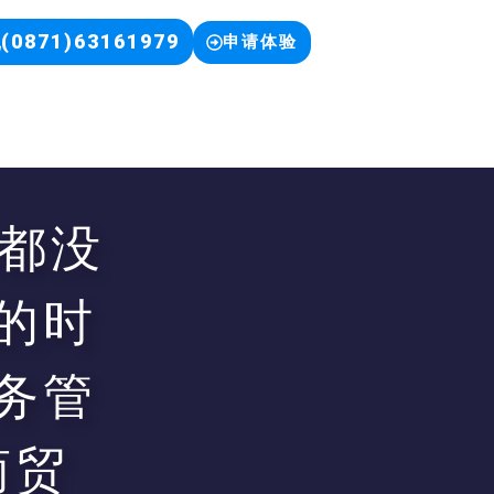
(0871)63161979
申请体验
都没
的时
务管
商贸