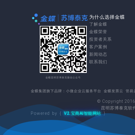
为什么选择金蝶
了解金蝶
金蝶荣誉
投资者关系
客户案例
新闻动态
联系我们
金蝶昆明苏博泰克微信公众号
金蝶集团
旗下品牌：
小微企业云服务平台
金蝶发票云
管易
© Copyright 201
昆明苏博泰克软件
Powered by {
V2.宝商AI智能网站
}