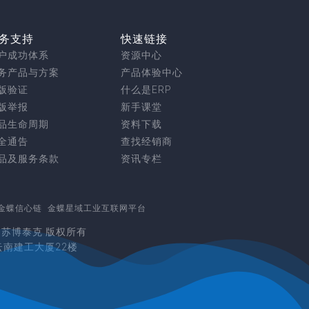
务支持
快速链接
户成功体系
资源中心
务产品与方案
产品体验中心
版验证
什么是ERP
版举报
新手课堂
品生命周期
资料下载
全通告
查找经销商
品及服务条款
资讯专栏
金蝶信心链
金蝶星域工业互联网平台
erved. 苏博泰克 版权所有
云南建工大厦22楼