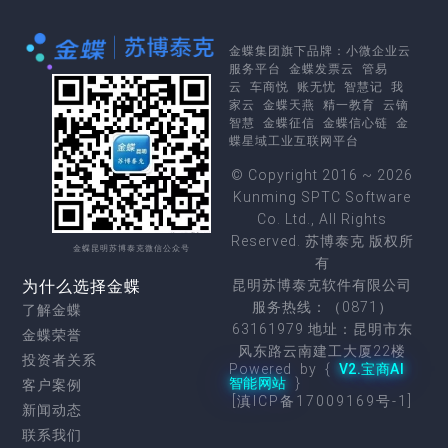
金蝶集团
旗下品牌：
小微企业云
服务平台
金蝶发票云
管易
云
车商悦
账无忧
智慧记
我
家云
金蝶天燕
精一教育
云镝
智慧
金蝶征信
金蝶信心链
金
蝶星域工业互联网平台
© Copyright 2016 ~ 2026
Kunming SPTC Software
Co. Ltd., All Rights
Reserved. 苏博泰克 版权所
金蝶昆明苏博泰克微信公众号
有
为什么选择金蝶
昆明苏博泰克软件有限公司
服务热线：（0871）
了解金蝶
63161979 地址：昆明市东
金蝶荣誉
风东路云南建工大厦22楼
投资者关系
Powered by {
V2.宝商AI
智能网站
}
客户案例
[滇ICP备17009169号-1]
新闻动态
联系我们