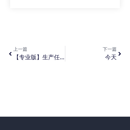
上一篇
下一篇
【专业版】生产任务单选源单选不到销售订单？【商贸版】调拨单如何生成凭证？【旗舰版】手工新增的委外订单单价来源？
今天