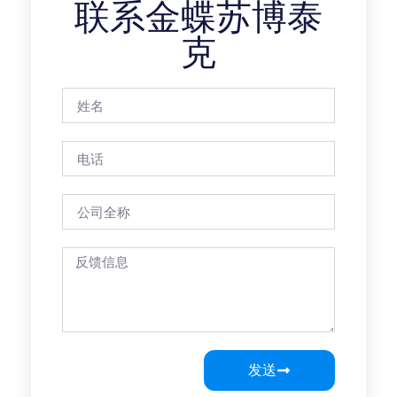
联系金蝶苏博泰
克
发送