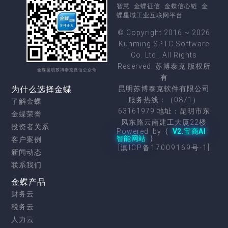
智慧
金蝶征信
金蝶信心链
金
蝶星域工业互联网平台
© Copyright 2016 ~ 2026
Kunming SPTC Software
Co. Ltd., All Rights
Reserved. 苏博泰克 版权所
金蝶昆明苏博泰克微信公众号
有
为什么选择金蝶
昆明苏博泰克软件有限公司
服务热线：（0871）
了解金蝶
63161979 地址：昆明市东
金蝶荣誉
风东路云南建工大厦22楼
投资者关系
Powered by {
V2.宝商AI
智能网站
}
客户案例
[滇ICP备17009169号-1]
新闻动态
联系我们
金蝶产品
财务云
税务云
人力云