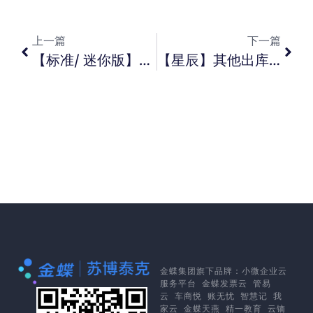
上一篇
下一篇
【标准/ 迷你版】将总账凭证引入出纳系统后， 将 收字放前面， 付字放后面怎么操作？ 【商贸版】私有云自动备份怎么设置？ 【旗舰版】应收单据生成凭证如何调出凭证界面？
【星辰】其他出库单的出库类型是否可以增加？ 账户资料是否可以禁用？ 凭证录入后， 对凭证后续的管理如何操作？
金蝶集团
旗下品牌：
小微企业云
服务平台
金蝶发票云
管易
云
车商悦
账无忧
智慧记
我
家云
金蝶天燕
精一教育
云镝