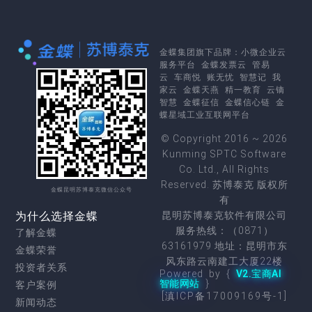
金蝶集团
旗下品牌：
小微企业云
服务平台
金蝶发票云
管易
云
车商悦
账无忧
智慧记
我
家云
金蝶天燕
精一教育
云镝
智慧
金蝶征信
金蝶信心链
金
蝶星域工业互联网平台
© Copyright 2016 ~ 2026
Kunming SPTC Software
Co. Ltd., All Rights
Reserved. 苏博泰克 版权所
金蝶昆明苏博泰克微信公众号
有
为什么选择金蝶
昆明苏博泰克软件有限公司
服务热线：（0871）
了解金蝶
63161979 地址：昆明市东
金蝶荣誉
风东路云南建工大厦22楼
投资者关系
Powered by {
V2.宝商AI
智能网站
}
客户案例
[滇ICP备17009169号-1]
新闻动态