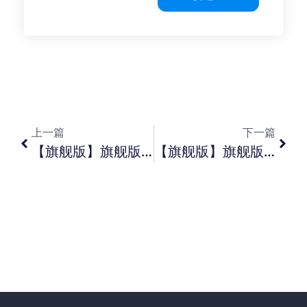
上一篇
下一篇
【旗舰版】旗舰版如何实现打印凭证自动保存单据？【专业版】专业版如何设置现金日记账生成凭证对应的凭证字？【标准/ 迷你版】标准/ 迷你版合同中支付或收到押金和押金归还如何操作？
【旗舰版】旗舰版销售发票单据表尾字段“ 勾稽人” 不显示的几种原因？【专业版】专业版物料收发明细表内存在无数量有金额结存？【标准/ 迷你版】标准／ 迷你版凭证打印预览出现两条虚线？