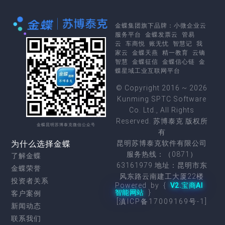
金蝶集团
旗下品牌：
小微企业云
服务平台
金蝶发票云
管易
云
车商悦
账无忧
智慧记
我
家云
金蝶天燕
精一教育
云镝
智慧
金蝶征信
金蝶信心链
金
蝶星域工业互联网平台
© Copyright 2016 ~ 2026
Kunming SPTC Software
Co. Ltd., All Rights
Reserved. 苏博泰克 版权所
金蝶昆明苏博泰克微信公众号
有
为什么选择金蝶
昆明苏博泰克软件有限公司
服务热线：（0871）
了解金蝶
63161979 地址：昆明市东
金蝶荣誉
风东路云南建工大厦22楼
投资者关系
Powered by {
V2.宝商AI
智能网站
}
客户案例
[滇ICP备17009169号-1]
新闻动态
联系我们