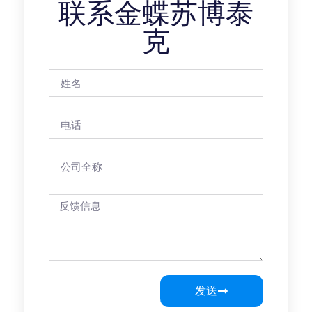
联系金蝶苏博泰
克
发送