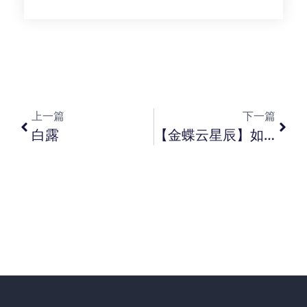
上一篇
下一篇
白露
【金蝶云星辰】如何使用商品收发明细表？【金蝶云星辰】期末结转模板叁数设置操作指南【金蝶云星辰】小规模纳税人如何计提税费的期末结转处理？