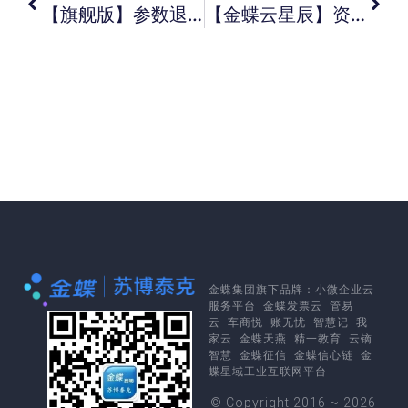
【旗舰版】参数退料通知单直接退料如何应用？【商贸系列】商贸系列中查看客户信用预警表数据不全如何处理？【标准版】标准版如何补提以前期间的折旧？
【金蝶云星辰】资产清理单生成凭证清理费用残值收入科目在哪里设置？【金蝶云星辰】资产类别中的折旧政策有什么用【金蝶云星辰】之前不与总账连用， 现在想改成与总账连用， 需要注意什么？
金蝶集团
旗下品牌：
小微企业云
服务平台
金蝶发票云
管易
云
车商悦
账无忧
智慧记
我
家云
金蝶天燕
精一教育
云镝
智慧
金蝶征信
金蝶信心链
金
蝶星域工业互联网平台
© Copyright 2016 ~ 2026