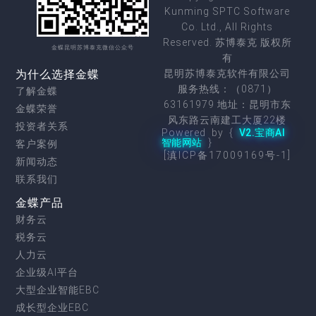
Kunming SPTC Software
Co. Ltd., All Rights
Reserved. 苏博泰克 版权所
金蝶昆明苏博泰克微信公众号
有
为什么选择金蝶
昆明苏博泰克软件有限公司
服务热线：（0871）
了解金蝶
63161979 地址：昆明市东
金蝶荣誉
风东路云南建工大厦22楼
投资者关系
Powered by {
V2.宝商AI
智能网站
}
客户案例
[滇ICP备17009169号-1]
新闻动态
联系我们
金蝶产品
财务云
税务云
人力云
企业级AI平台
大型企业智能EBC
成长型企业EBC