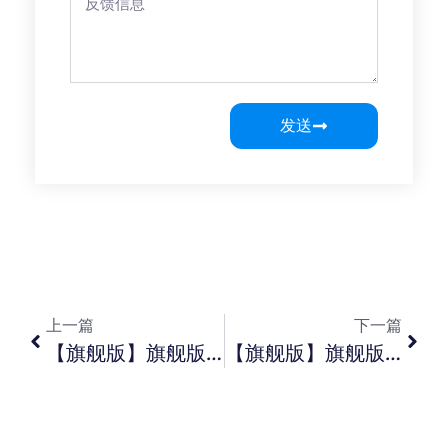
发送
上一篇
下一篇
【旗舰版】旗舰版如何添加冻结功能中的订单冻结原因？【专业版】KIS 云专业版v16.0 登录系统管理提示产品许可加载失败， 提示license 路径不存在？【标准/ 迷你版】标准迷你版普通打印明细账每行需有间隔线如何设置？
【旗舰版】旗舰版生产任务单下推生产领料单， 已经领过的物料还是显示在单据上面？【专业版】专业版销售出库可否一张凭证上既有成本又有收入？【标准版】标准版工资数据输入的过滤界面中会计期间下期为灰显？