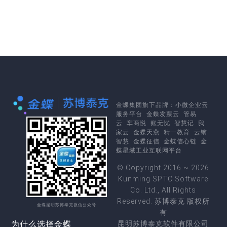
金蝶集团
旗下品牌：
小微企业云
服务平台
金蝶发票云
管易
云
车商悦
账无忧
智慧记
我
家云
金蝶天燕
精一教育
云镝
智慧
金蝶征信
金蝶信心链
金
蝶星域工业互联网平台
© Copyright 2016 ~ 2026
Kunming SPTC Software
Co. Ltd., All Rights
Reserved. 苏博泰克 版权所
金蝶昆明苏博泰克微信公众号
有
为什么选择金蝶
昆明苏博泰克软件有限公司