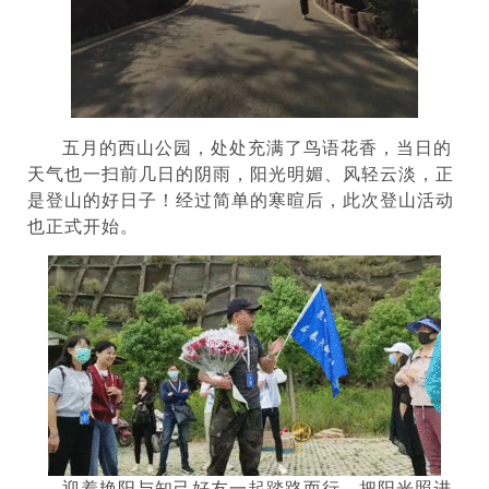
五月的西山公园，处处充满了鸟语花香，当日的
天气也一扫前几日的阴雨，阳光明媚、风轻云淡，正
是登山的好日子！经过简单的寒暄后，此次登山活动
也正式开始。
迎着艳阳与知己好友一起踏路而行，把阳光照进