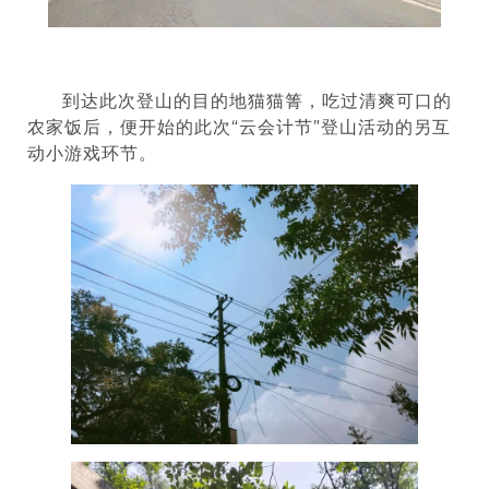
到达此次登山的目的地猫猫箐，吃过清爽可口的
农家饭后，便开始的此次“云会计节”登山活动的另互
动小游戏环节。