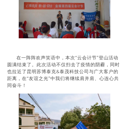
在一阵阵欢声笑语中，本次“云会计节”登山活动
圆满结束了。此次活动不仅扫去了疫情的阴霾，同时
也拉近了昆明苏博泰克&泰茂科技公司与广大客户的
距离，在“友谊之光”中我们将继续肩并肩、心连心共
同奋斗！