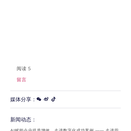
阅读 5
留言
媒体分享：
新闻动态：
AI赋能企业提质增效，走进数字化成功案例 —— 走进四