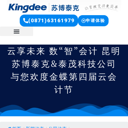
(0871)63161979
申请体验
云享未来 数“智”会计 昆明
苏博泰克&泰茂科技公司
与您欢度金蝶第四届云会
计节