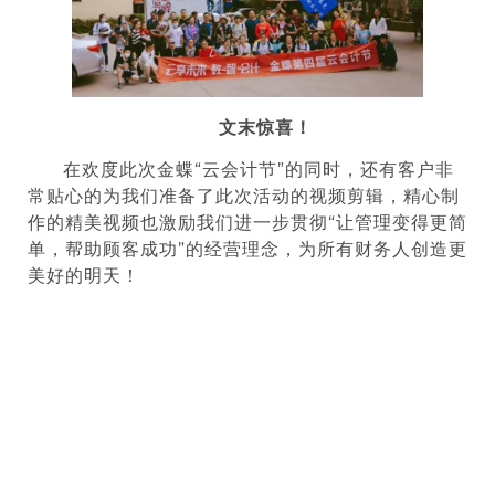
文末惊喜！
在欢度此次金蝶“云会计节”的同时，还有客户非
常贴心的为我们准备了此次活动的视频剪辑，精心制
作的精美视频也激励我们进一步贯彻“让管理变得更简
单，帮助顾客成功”的经营理念，为所有财务人创造更
美好的明天！