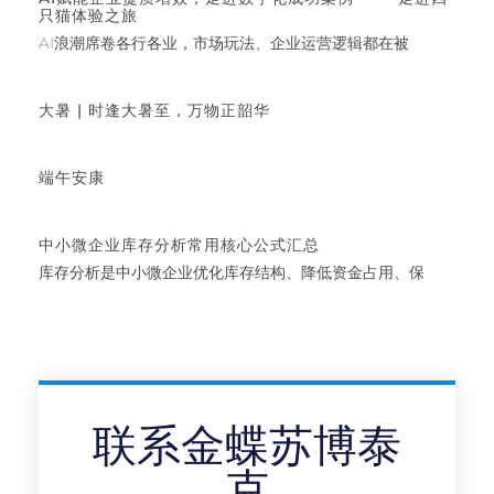
只猫体验之旅
AI浪潮席卷各行各业，市场玩法、企业运营逻辑都在被
大暑 | 时逢大暑至，万物正韶华
端午安康
中小微企业库存分析常用核心公式汇总
库存分析是中小微企业优化库存结构、降低资金占用、保
联系金蝶苏博泰
克