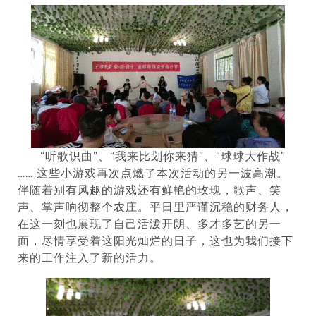
“听歌识曲”、“我来比划你来猜”、“球球大作战”
…… 这些小游戏再次点燃了本次活动的另一波高潮。
伴随着别有风趣的游戏还有鲜艳的玫瑰，歌声、笑
声、掌声响彻整个农庄。平日里严谨沉稳的财务人，
在这一刻也展现了自己活泼开朗、多才多艺的另一
面，尽情享受着这阳光灿烂的日子，这也为我们接下
来的工作注入了新的活力。