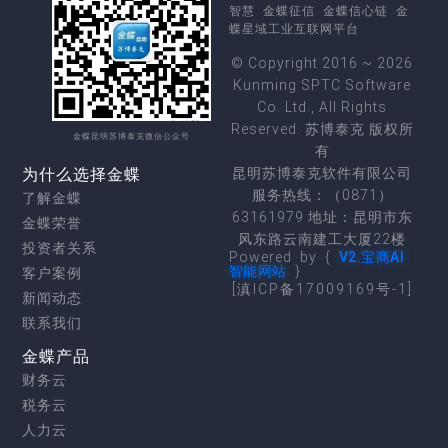
智慧
金蝶征信
金蝶信心链
金
蝶星域工业互联网平台
© Copyright 2016 ~ 2026
Kunming SPTC Software
Co. Ltd., All Rights
Reserved. 苏博泰克 版权所
金蝶昆明苏博泰克微信公众号
有
为什么选择金蝶
昆明苏博泰克软件有限公司
服务热线：（0871）
了解金蝶
63161979 地址：昆明市东
金蝶荣誉
风东路云南建工大厦22楼
投资者关系
Powered by {
V2.宝商AI
智能网站
}
客户案例
[滇ICP备17009169号-1]
新闻动态
联系我们
金蝶产品
财务云
税务云
人力云