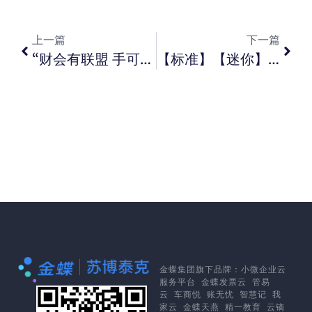
上一篇
下一篇
“财会有联盟 手可摘星辰” ——金蝶第六届云会计节圆满落幕
【标准】【迷你】凭证录入时银行存款科目的结算 方式无法输入？
金蝶集团
旗下品牌：
小微企业云
服务平台
金蝶发票云
管易
云
车商悦
账无忧
智慧记
我
家云
金蝶天燕
精一教育
云镝